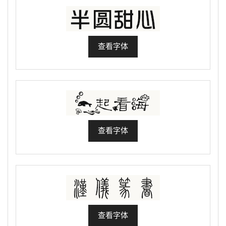
查看字体
查看字体
查看字体