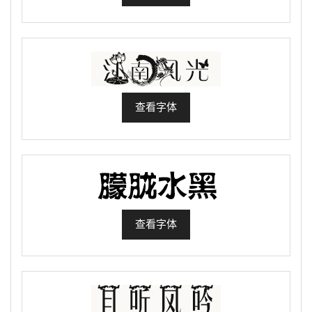
查看字体
查看字体