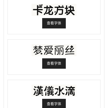
查看字体
查看字体
查看字体