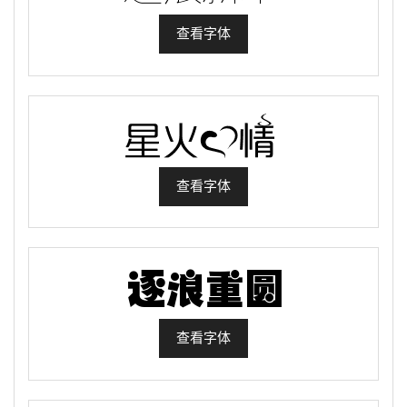
查看字体
查看字体
查看字体