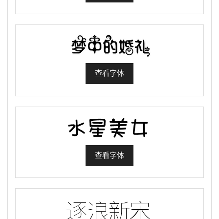
查看字体
查看字体