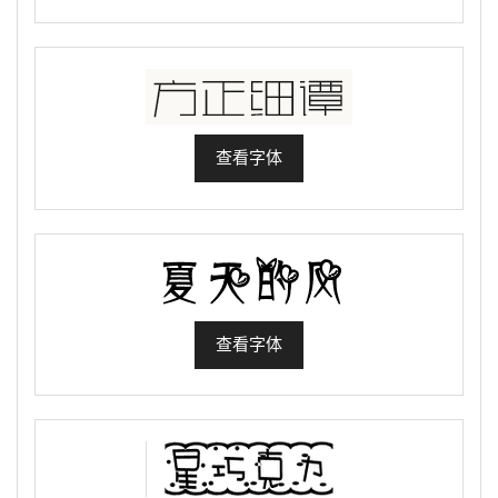
查看字体
查看字体