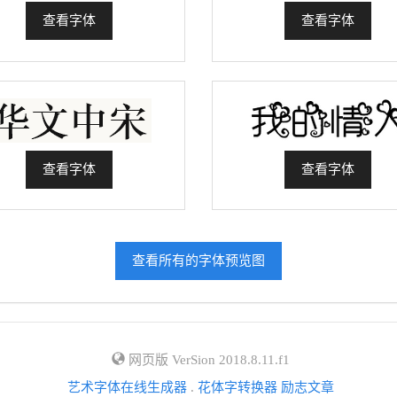
查看字体
查看字体
查看字体
查看字体
查看所有的字体预览图
网页版 VerSion 2018.8.11.f1
艺术字体在线生成器
.
花体字转换器
励志文章