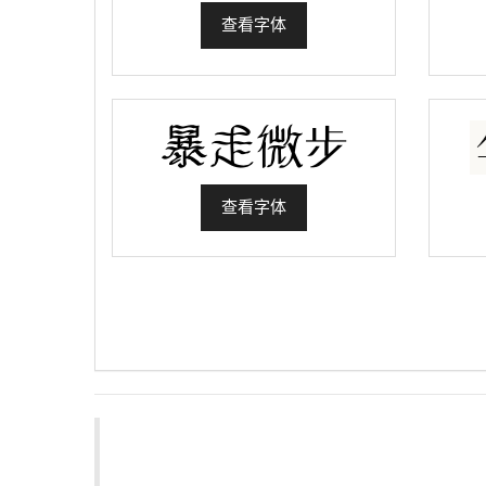
查看字体
查看字体