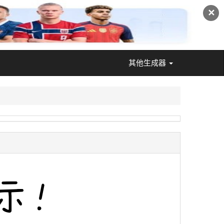
✕
其他生成器