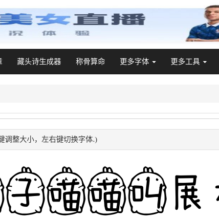
章
藏头诗生成器
称骨算命
更多字体
更多工具
下键调整大小，左右键切换字体.)