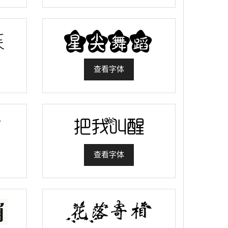
查看字体
查看字体