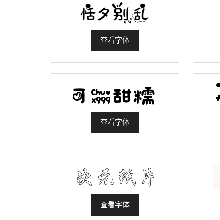
查看字体
查看字体
查看字体