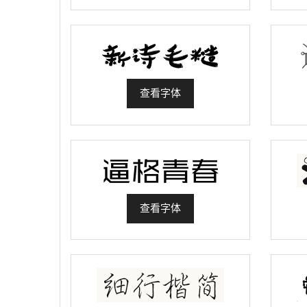
查看字体
查看字体