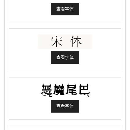
查看字体
查看字体
查看字体