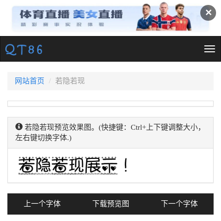
✕
Tog
nav
网站首页
若隐若现
若隐若现预览效果图。(快捷键：Ctrl+上下键调整大小，
左右键切换字体.)
上一个字体
下载预览图
下一个字体