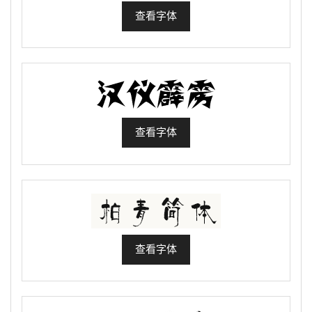
查看字体
查看字体
查看字体