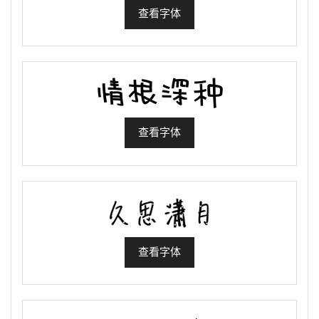
查看字体
查看字体
查看字体