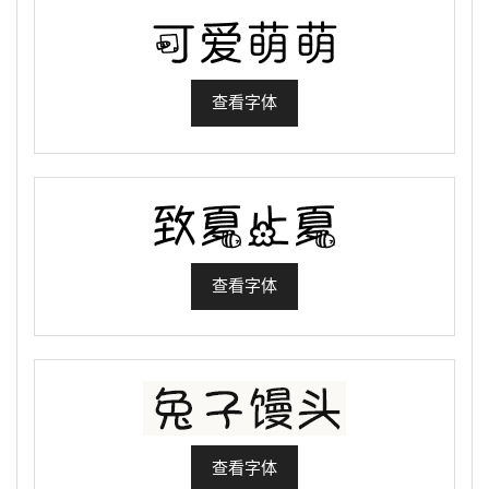
查看字体
查看字体
查看字体