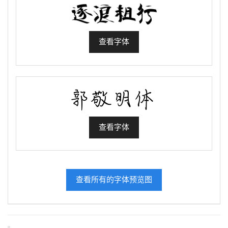
查看字体
查看字体
查看所有的字体预览图