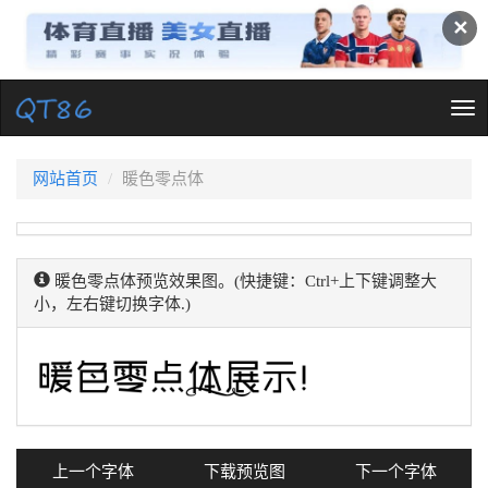
✕
Tog
nav
网站首页
暖色零点体
暖色零点体预览效果图。(快捷键：Ctrl+上下键调整大
小，左右键切换字体.)
上一个字体
下载预览图
下一个字体