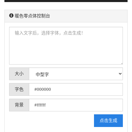
暖色零点体控制台
大小
字色
背景
点击生成