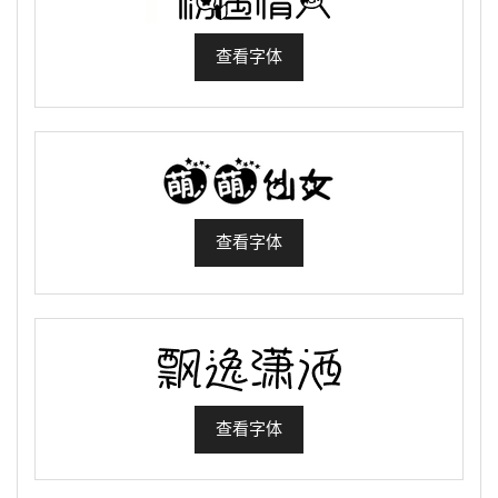
查看字体
查看字体
查看字体