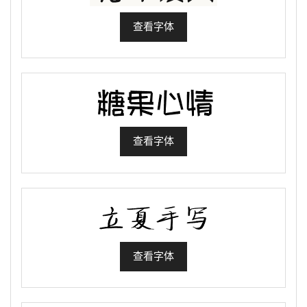
查看字体
查看字体
查看字体