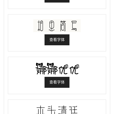
查看字体
查看字体