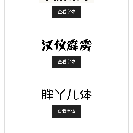
查看字体
查看字体
查看字体