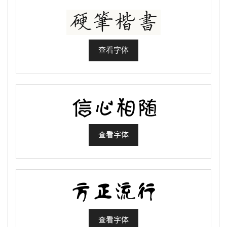
查看字体
查看字体
查看字体