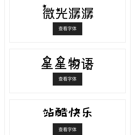
查看字体
查看字体
查看字体