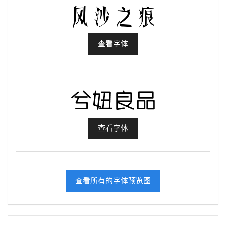
查看字体
查看字体
查看所有的字体预览图