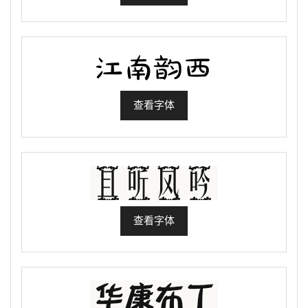
查看字体
查看字体