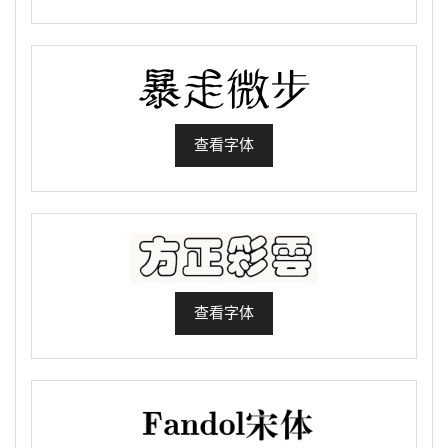
查看字体
查看字体