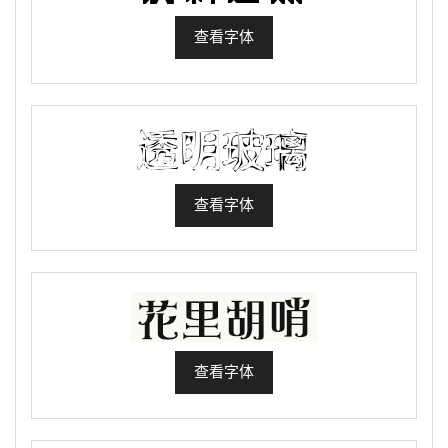
查看字体
查看字体
查看字体