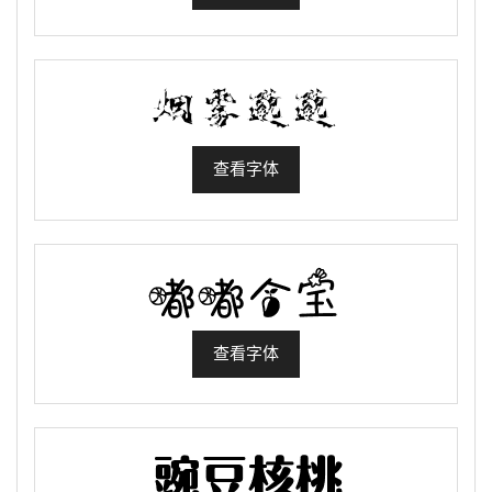
查看字体
查看字体