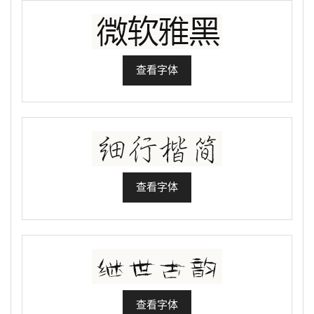
查看字体
查看字体
查看字体