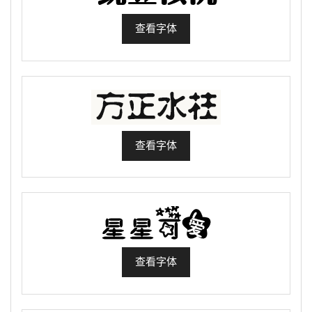
查看字体
查看字体
查看字体