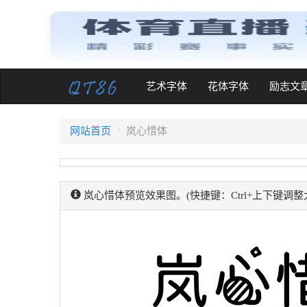
(current)
艺术字体
花体字体
励志文
网站首页
岚心惜体
岚心惜体预览效果图。(快捷键：Ctrl+上下键调整