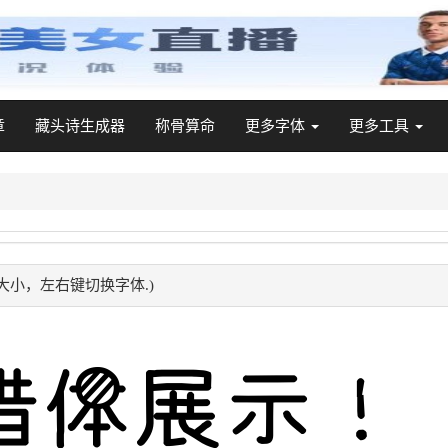
章
藏头诗生成器
称骨算命
更多字体
更多工具
大小，左右键切换字体.)