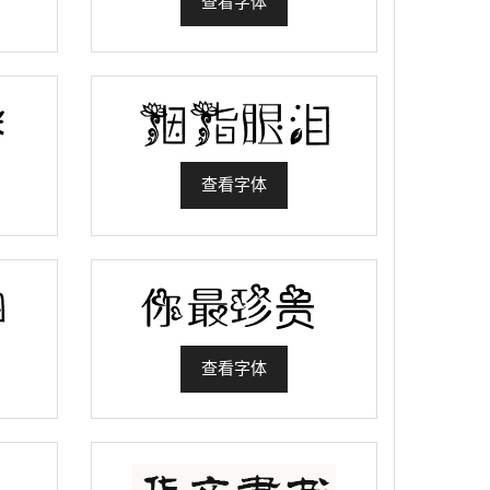
查看字体
查看字体
查看字体