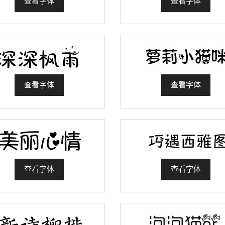
查看字体
查看字体
查看字体
查看字体
查看字体
查看字体