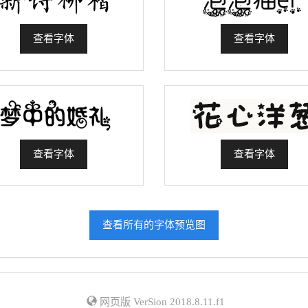
查看字体
查看字体
查看字体
查看字体
查看所有的字体预览图
网页版 VerSion 2018.8.11.f1