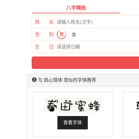
八字精批
姓 名
性 别
男
女
生 日
与 岚心惜体 类似的字体推荐
查看字体