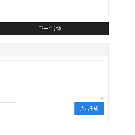
下一个字体
点击生成