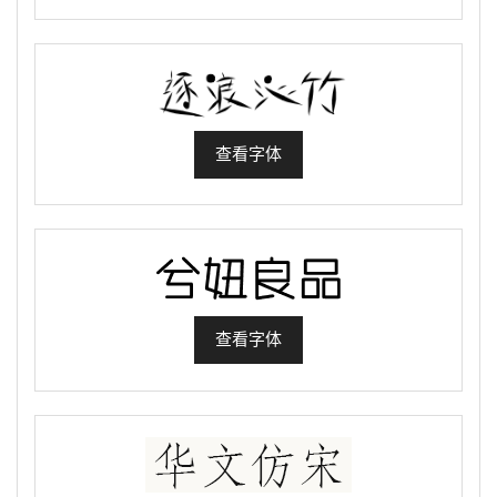
查看字体
查看字体