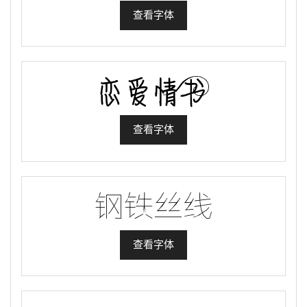
查看字体
查看字体
查看字体