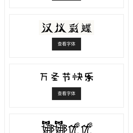
查看字体
查看字体