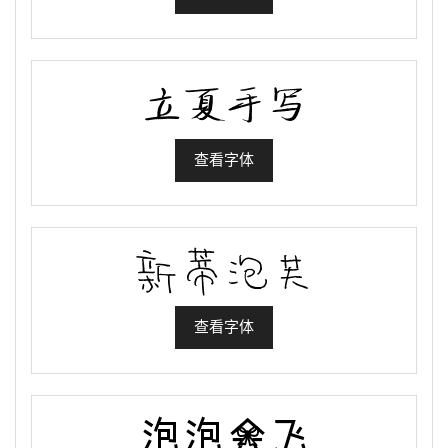
查看字体
查看字体