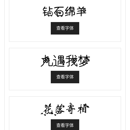
查看字体
查看字体
查看字体