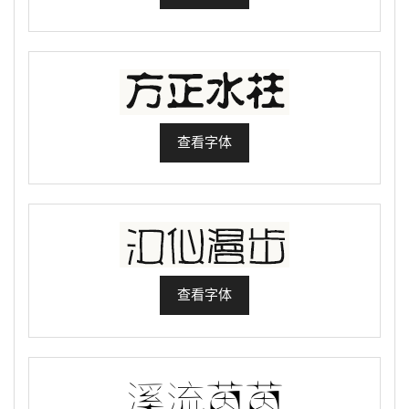
查看字体
查看字体