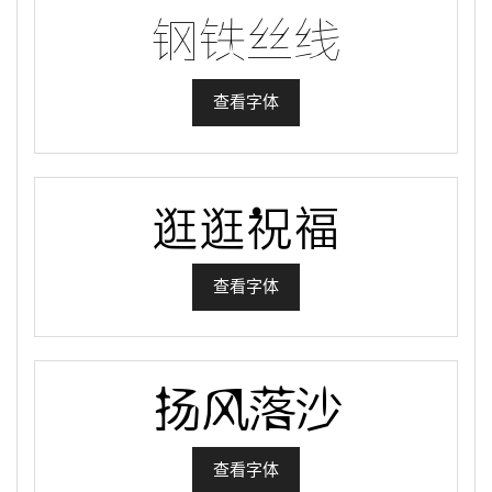
查看字体
查看字体
查看字体