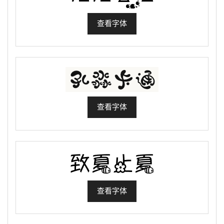
查看字体
查看字体
查看字体