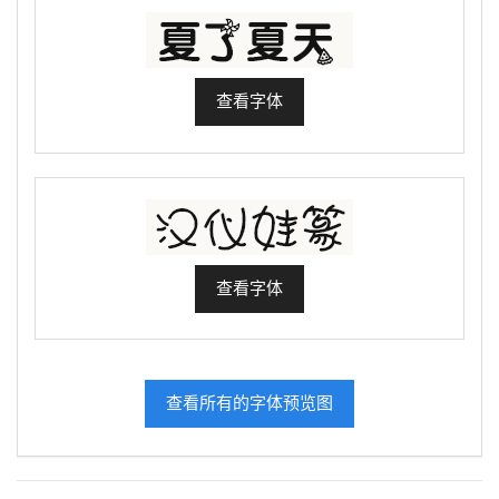
查看字体
查看字体
查看所有的字体预览图