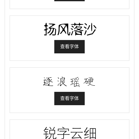
查看字体
查看字体