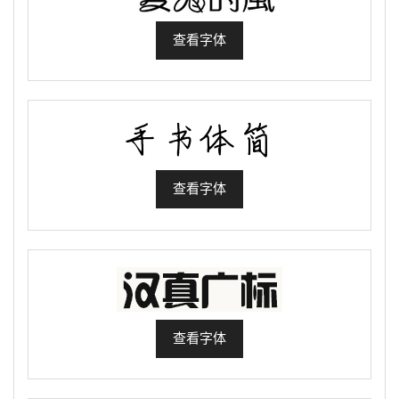
查看字体
查看字体
查看字体