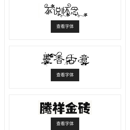
查看字体
查看字体
查看字体