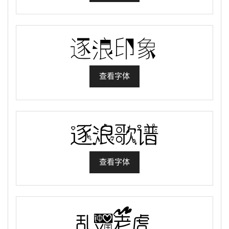
查看字体
查看字体