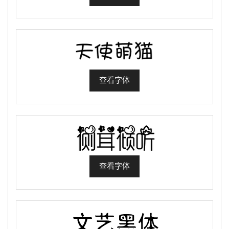
查看字体
查看字体