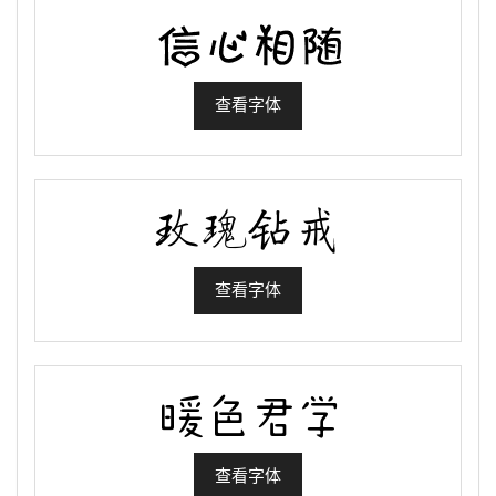
查看字体
查看字体
查看字体