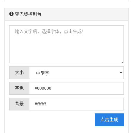
梦巴黎控制台
大小
字色
背景
点击生成