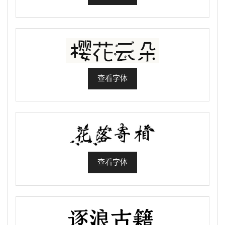
查看字体
查看字体