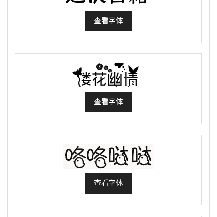
查看字体
查看字体
查看字体