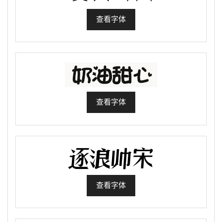
查看字体
查看字体
查看字体