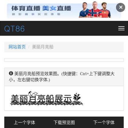
✕
Tog
nav
网站首页
美丽月亮船
美丽月亮船预览效果图。(快捷键：Ctrl+上下键调整大
小，左右键切换字体.)
上一个字体
下载预览图
下一个字体