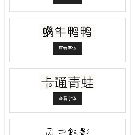
查看字体
查看字体