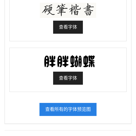
查看字体
查看字体
查看所有的字体预览图