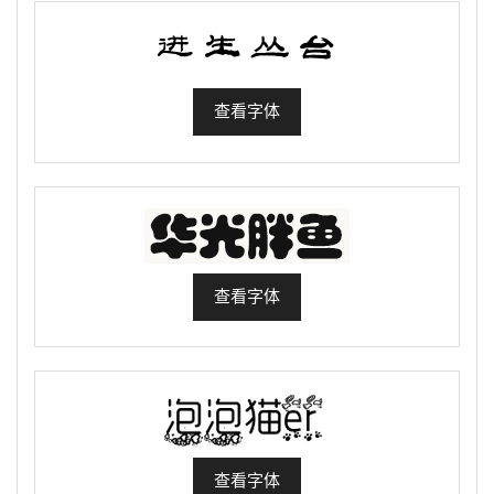
查看字体
查看字体
查看字体