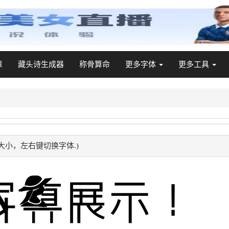
章
藏头诗生成器
称骨算命
更多字体
更多工具
大小，左右键切换字体.)