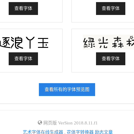
查看字体
查看字体
查看字体
查看字体
查看所有的字体预览图
网页版 VerSion 2018.8.11.f1
艺术字体在线生成器
.
花体字转换器
励志文章