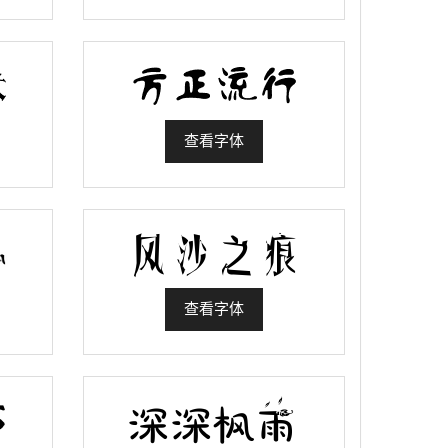
查看字体
查看字体