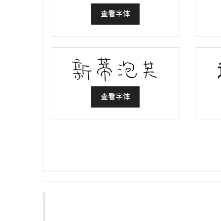
查看字体
查看字体