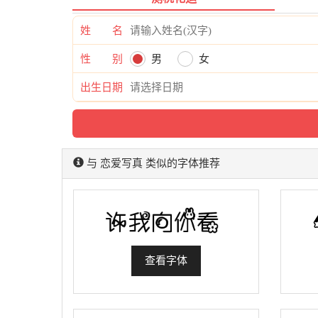
姓 名
性 别
男
女
出生日期
与 恋爱写真 类似的字体推荐
查看字体