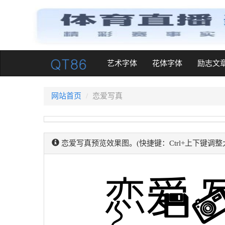
(current)
艺术字体
花体字体
励志文
网站首页
恋爱写真
恋爱写真预览效果图。(快捷键：Ctrl+上下键调整