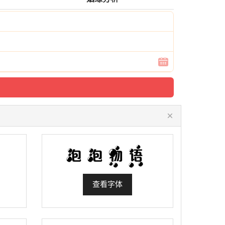
×
查看字体