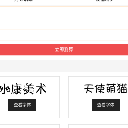
查看字体
查看字体