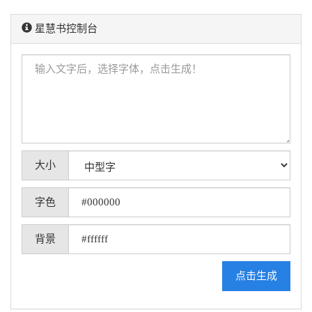
星慧书控制台
大小
字色
背景
点击生成