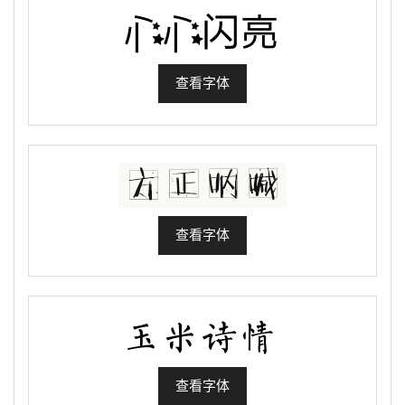
查看字体
查看字体
查看字体