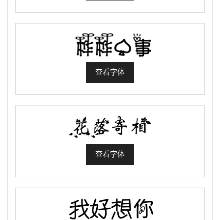
查看字体
查看字体