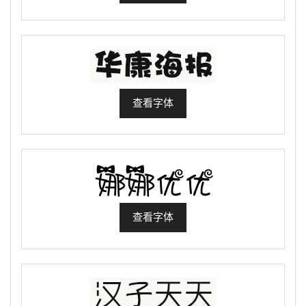
查看字体
查看字体