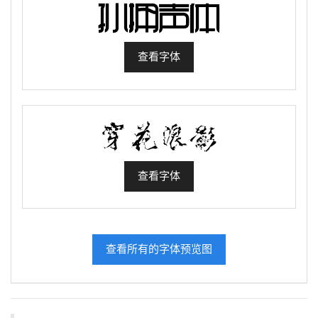
查看字体
查看字体
查看所有的字体预览图