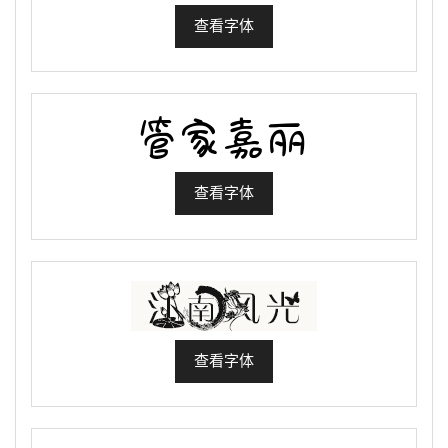
查看字体
查看字体
查看字体