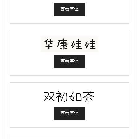
查看字体
查看字体
查看字体