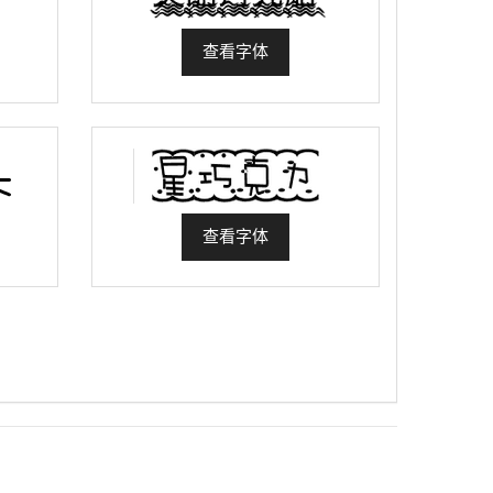
查看字体
查看字体