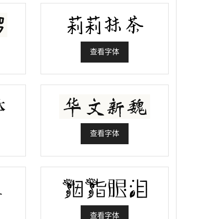
查看字体
查看字体
查看字体