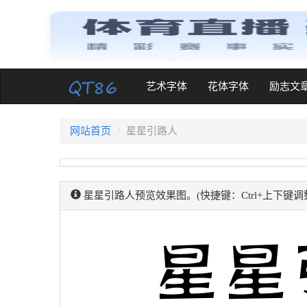
(current)
艺术字体
花体字体
励志文
网站首页
星星引路人
星星引路人预览效果图。(快捷键：Ctrl+上下键调