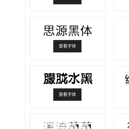
查看字体
查看字体