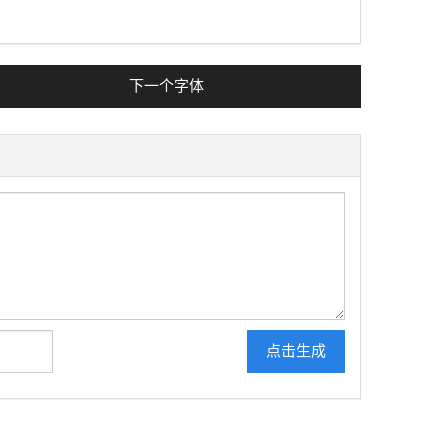
下一个字体
点击生成