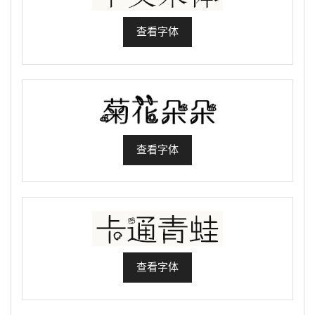
查看字体
查看字体
查看字体