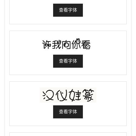
查看字体
查看字体
查看字体