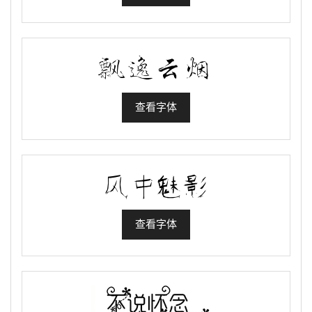
查看字体
查看字体