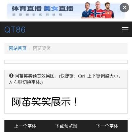
✕
Tog
nav
网站首页
阿苗笑笑
阿苗笑笑预览效果图。(快捷键：Ctrl+上下键调整大小，
左右键切换字体.)
上一个字体
下载预览图
下一个字体