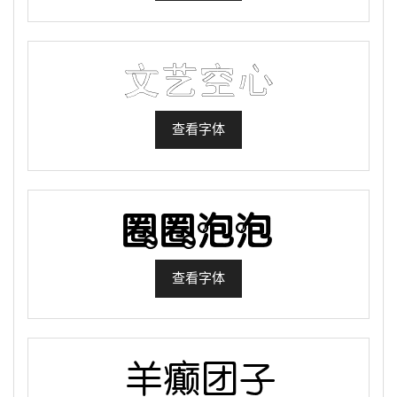
查看字体
查看字体