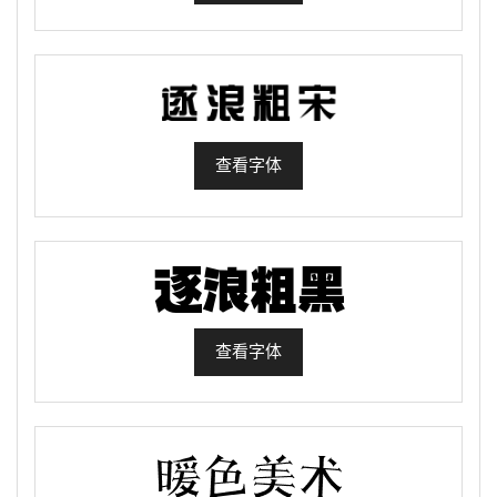
查看字体
查看字体