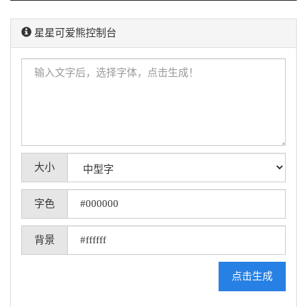
星星可爱熊控制台
大小
字色
背景
点击生成