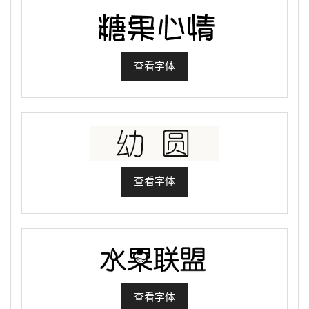
查看字体
查看字体
查看字体