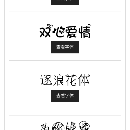
查看字体
查看字体