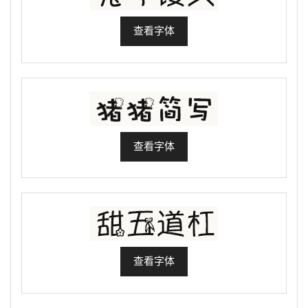
查看字体
查看字体
查看字体