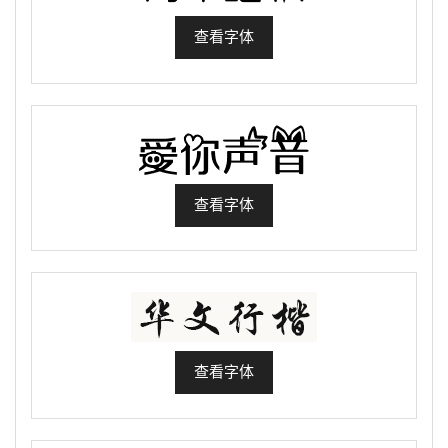
查看字体
查看字体
查看字体