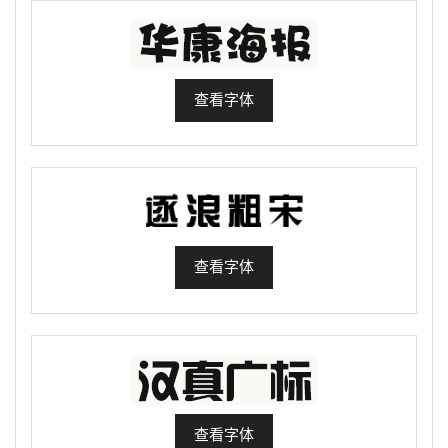
查看字体
查看字体
查看字体