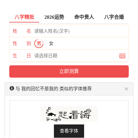
八字精批
2026运势
命中贵人
八字合婚
姓 名
性 别
男
女
生 日
×
与 我的回忆不是我的 类似的字体推荐
查看字体