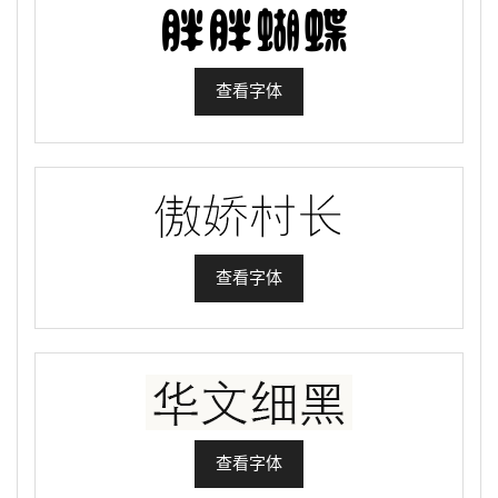
查看字体
查看字体
查看字体