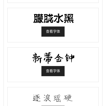
查看字体
查看字体