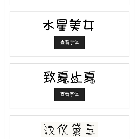
查看字体
查看字体