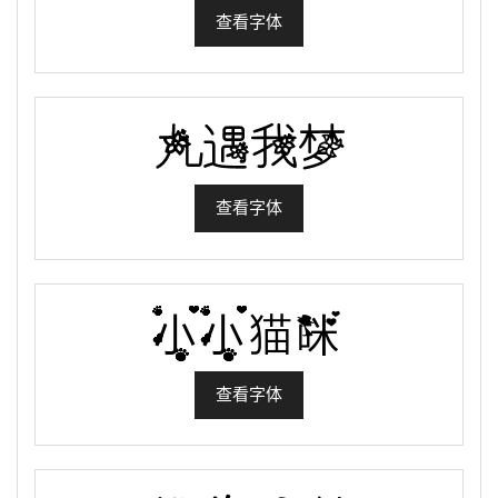
查看字体
查看字体
查看字体