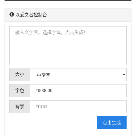
以爱之名控制台
大小
字色
背景
点击生成