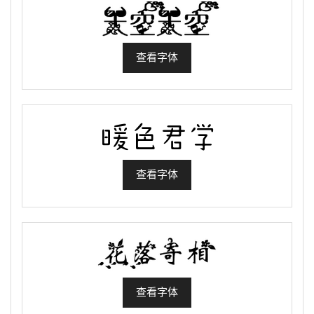
查看字体
查看字体
查看字体