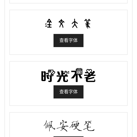
查看字体
查看字体