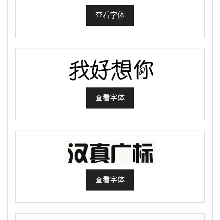
查看字体
查看字体
查看字体