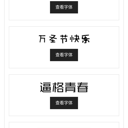
查看字体
查看字体
查看字体