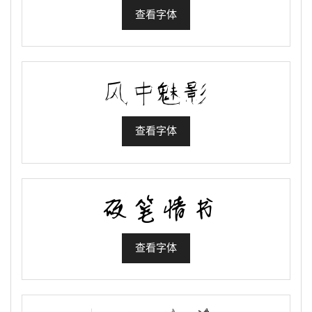
查看字体
查看字体
查看字体