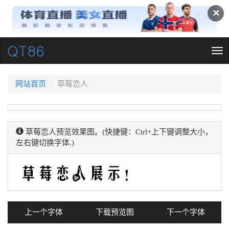
✕
Tog
nav
网站首页
草莓恋人
草莓恋人预览效果图。(快捷键：Ctrl+上下键调整大小，
左右键切换字体.)
上一个字体
下载预览图
下一个字体