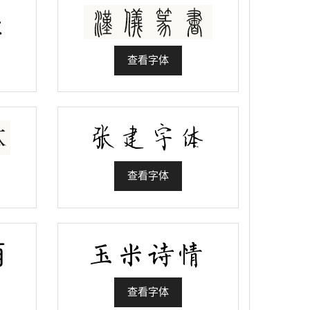
查看字体
查看字体
查看字体