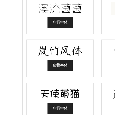
查看字体
查看字体
查看字体