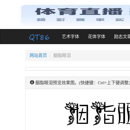
(current)
艺术字体
花体字体
励志文
网站首页
胭脂眼泪
胭脂眼泪预览效果图。(快捷键：Ctrl+上下键调整