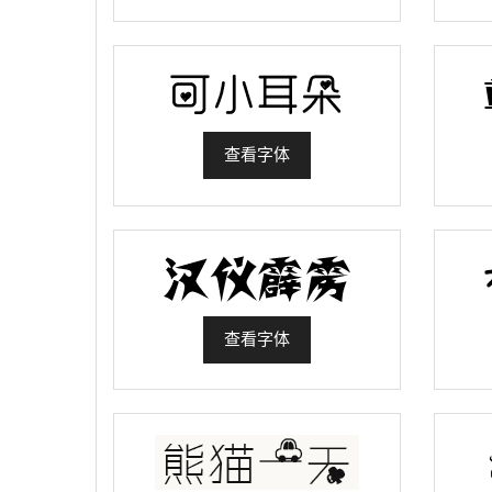
查看字体
查看字体