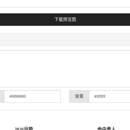
下载预览图
背景
2026运势
命中贵人