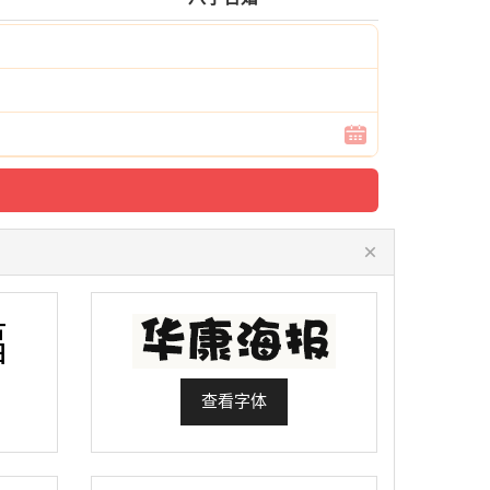
×
查看字体