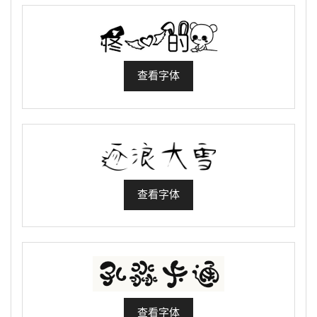
查看字体
查看字体
查看字体