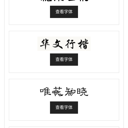
查看字体
查看字体
查看字体