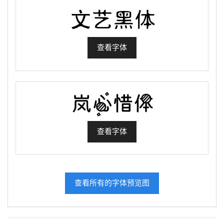
查看字体
查看字体
查看所有的字体预览图