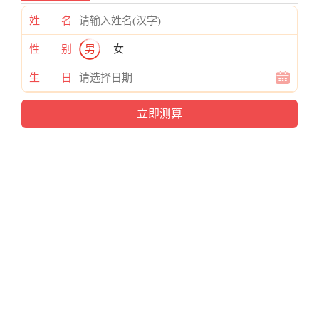
姓 名
性 别
男
女
生 日
×
与 菊花朵朵开 类似的字体推荐
查看字体