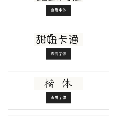
查看字体
查看字体
查看字体