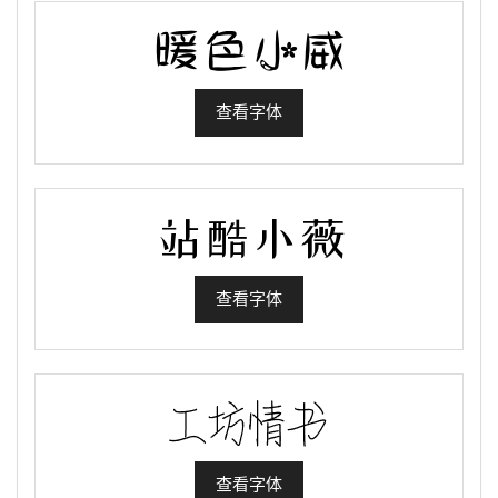
查看字体
查看字体
查看字体