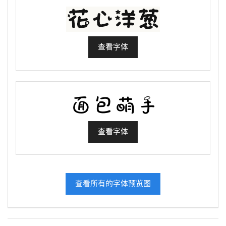
查看字体
查看字体
查看所有的字体预览图