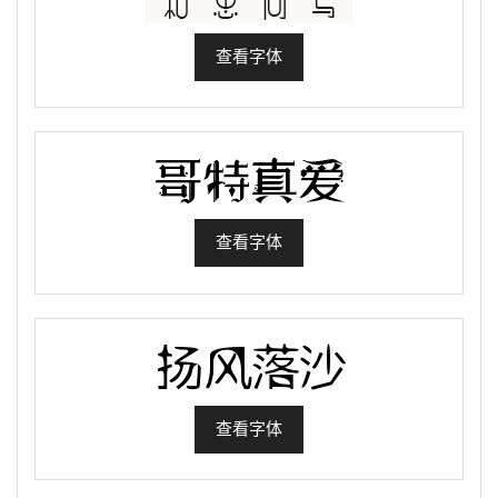
查看字体
查看字体
查看字体