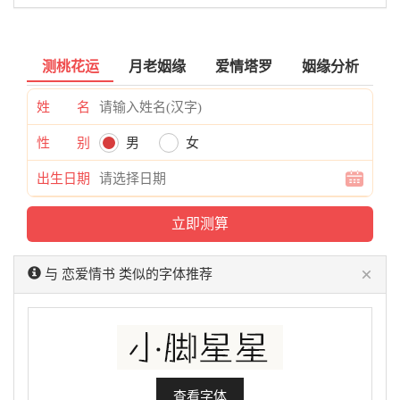
测桃花运
月老姻缘
爱情塔罗
姻缘分析
姓 名
性 别
男
女
出生日期
×
与 恋爱情书 类似的字体推荐
查看字体