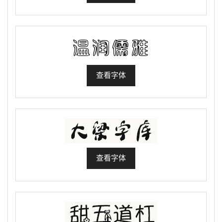
查看字体
查看字体