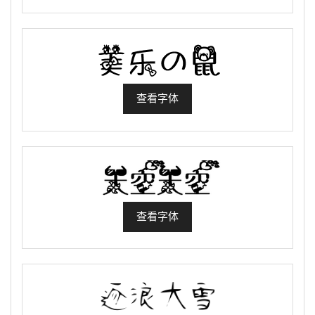
查看字体
查看字体