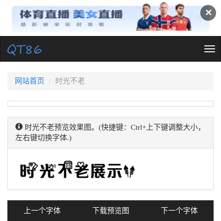
✕
Tog
nav
网站首页
时光不老
时光不老预览效果图。(快捷键：Ctrl+上下键调整大小，
左右键切换字体.)
上一个字体
下载预览图
下一个字体