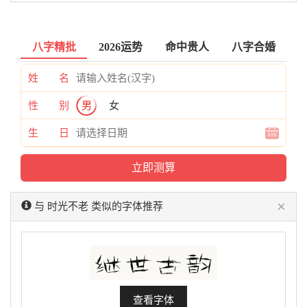
八字精批
2026运势
命中贵人
八字合婚
姓 名
性 别
男
女
生 日
×
与 时光不老 类似的字体推荐
查看字体