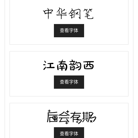
查看字体
查看字体
查看字体