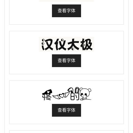
查看字体
查看字体
查看字体