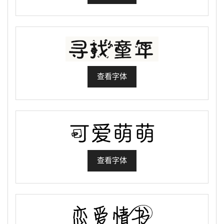
查看字体
查看字体