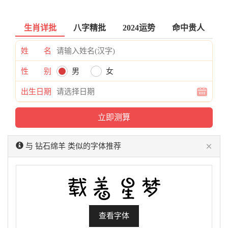
生肖详批
八字精批
2024运势
命中贵人
姓 名
性 别
男
女
出生日期
×
与 钻石绵羊 类似的字体推荐
查看字体