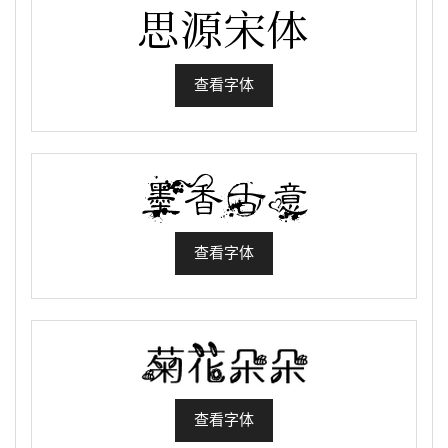
查看字体
查看字体
查看字体