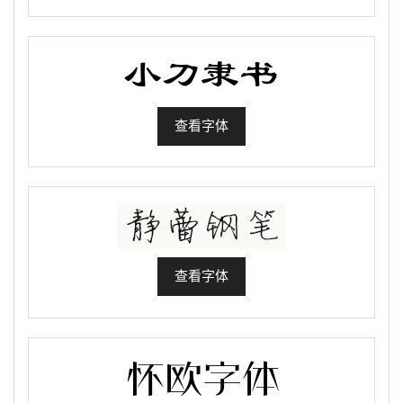
查看字体
查看字体