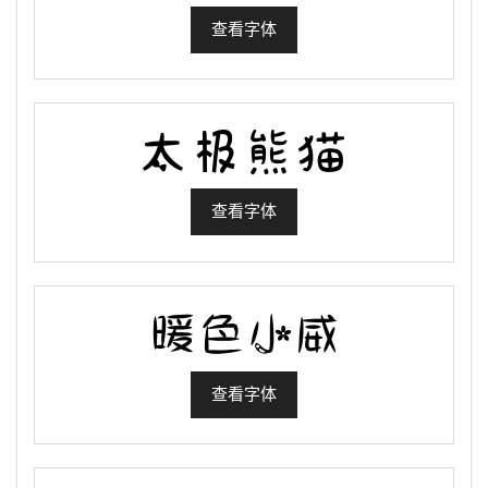
查看字体
查看字体
查看字体