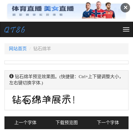
✕
Tog
nav
网站首页
钻石绵羊
钻石绵羊预览效果图。(快捷键：Ctrl+上下键调整大小，
左右键切换字体.)
上一个字体
下载预览图
下一个字体