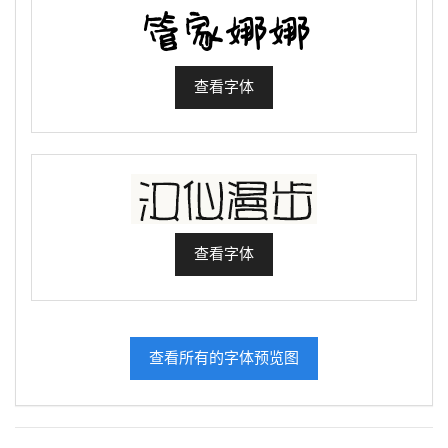
查看字体
查看字体
查看所有的字体预览图