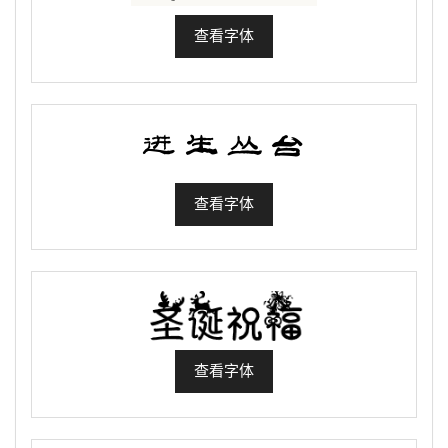
查看字体
查看字体
查看字体