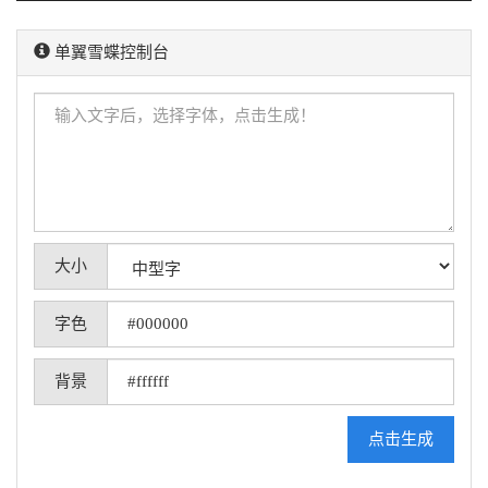
单翼雪蝶控制台
大小
字色
背景
点击生成