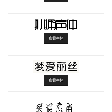
查看字体
查看字体