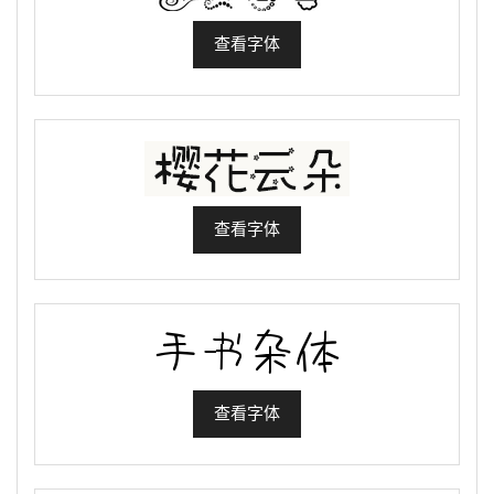
查看字体
查看字体
查看字体