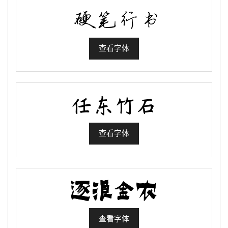
查看字体
查看字体
查看字体