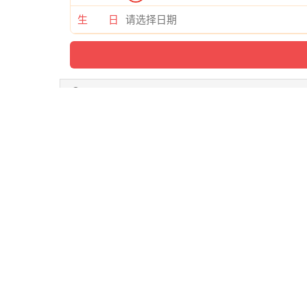
生 日
与 江南大好风光 类似的字体推荐
查看字体
查看字体