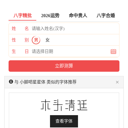
八字精批
2026运势
命中贵人
八字合婚
姓 名
性 别
男
女
生 日
×
与 小脚吧星星体 类似的字体推荐
查看字体