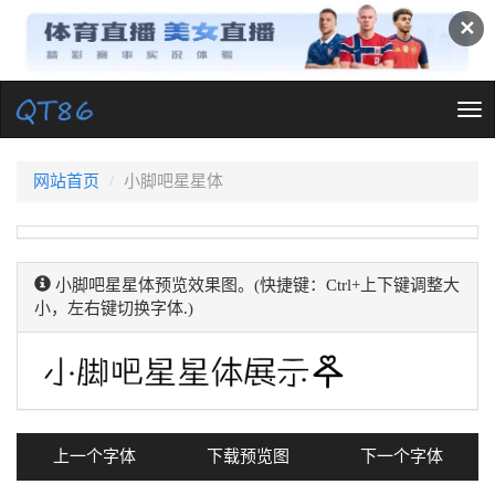
✕
Tog
nav
网站首页
小脚吧星星体
小脚吧星星体预览效果图。(快捷键：Ctrl+上下键调整大
小，左右键切换字体.)
上一个字体
下载预览图
下一个字体