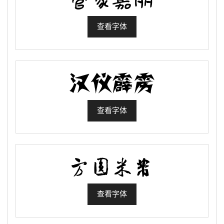
查看字体
查看字体
查看字体