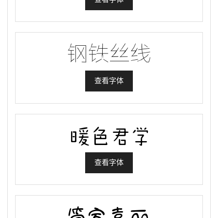
查看字体
查看字体