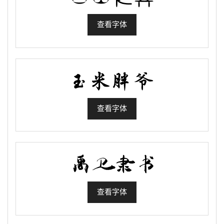
查看字体
查看字体
查看字体