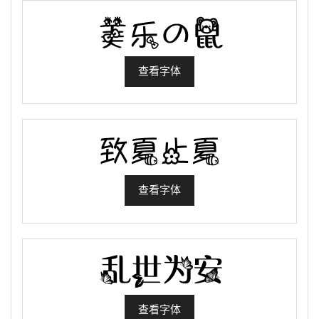
查看字体
查看字体
查看字体