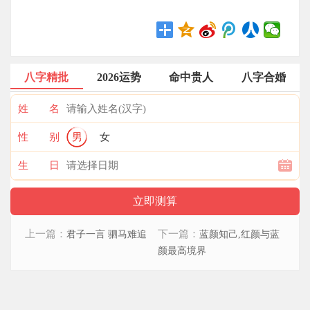
八字精批
2026运势
命中贵人
八字合婚
姓 名
性 别
男
女
生 日
上一篇：
下一篇：
君子一言 驷马难追
蓝颜知己,红颜与蓝
颜最高境界