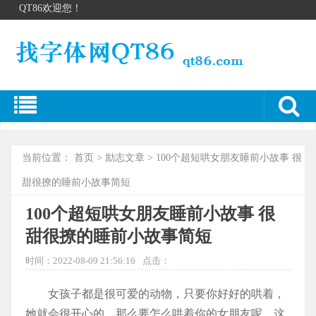
QT86欢迎您！
当前位置：
首页
>
励志文章
> 100个超短哄女朋友睡前小故事 很
甜很撩的睡前小故事简短
100个超短哄女朋友睡前小故事 很
甜很撩的睡前小故事简短
时间：2022-08-09 21:56:16
点击：
女孩子都是很可爱的动物，只要你好好的哄着，
她就会很开心的，那么要怎么哄着你的女朋友呢，这