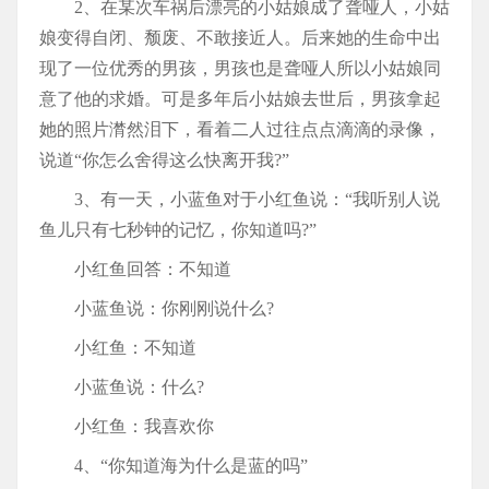
2、在某次车祸后漂亮的小姑娘成了聋哑人，小姑
娘变得自闭、颓废、不敢接近人。后来她的生命中出
现了一位优秀的男孩，男孩也是聋哑人所以小姑娘同
意了他的求婚。可是多年后小姑娘去世后，男孩拿起
她的照片潸然泪下，看着二人过往点点滴滴的录像，
说道“你怎么舍得这么快离开我?”
3、有一天，小蓝鱼对于小红鱼说：“我听别人说
鱼儿只有七秒钟的记忆，你知道吗?”
小红鱼回答：不知道
小蓝鱼说：你刚刚说什么?
小红鱼：不知道
小蓝鱼说：什么?
小红鱼：我喜欢你
4、“你知道海为什么是蓝的吗”