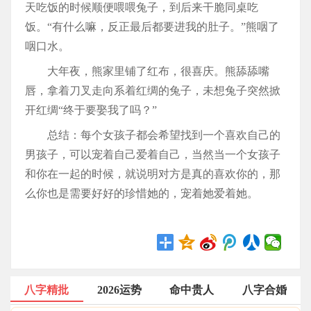
天吃饭的时候顺便喂喂兔子，到后来干脆同桌吃
饭。“有什么嘛，反正最后都要进我的肚子。”熊咽了
咽口水。
大年夜，熊家里铺了红布，很喜庆。熊舔舔嘴
唇，拿着刀叉走向系着红绸的兔子，未想兔子突然掀
开红绸“终于要娶我了吗？”
总结：每个女孩子都会希望找到一个喜欢自己的
男孩子，可以宠着自己爱着自己，当然当一个女孩子
和你在一起的时候，就说明对方是真的喜欢你的，那
么你也是需要好好的珍惜她的，宠着她爱着她。
八字精批
2026运势
命中贵人
八字合婚