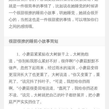
就是一件很简单的事情了，比如说在她睡觉的时候讲
一个很甜很撩的睡前小故事，哄她睡觉，她就会很开
心的，当然这也是一件很甜蜜的事情，可以增加你们
之间的感情哦。
很甜很撩的睡前小故事简短
1、小蘑菇紧紧贴在大树躯干上，大树抱怨
道，“你别粘我那么紧好不好，很痒啊!”小蘑菇默默不
做声。忽然下起雨来，经过雨水的滋润，小蘑菇变得
更湿润长大了也更重了。大树说道，“你又变重了，重
死了。”说完抖了抖叶子。“可是，我想给你挡雨
啊。”小蘑菇很委屈地说道。“蠢死了，我给你挡还差
不读。”说完，大树就把自己的叶子都舒展开，把小蘑
菇严严实实挡住了。