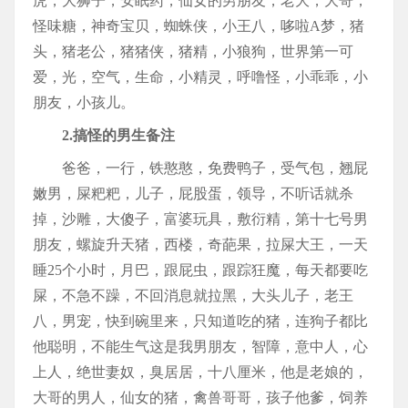
虎，大狮子，安眠药，仙女的男朋友，老大，大哥，
怪味糖，神奇宝贝，蜘蛛侠，小王八，哆啦A梦，猪
头，猪老公，猪猪侠，猪精，小狼狗，世界第一可
爱，光，空气，生命，小精灵，呼噜怪，小乖乖，小
朋友，小孩儿。
2.搞怪的男生备注
爸爸，一行，铁憨憨，免费鸭子，受气包，翘屁
嫩男，屎粑粑，儿子，屁股蛋，领导，不听话就杀
掉，沙雕，大傻子，富婆玩具，敷衍精，第十七号男
朋友，螺旋升天猪，西楼，奇葩果，拉屎大王，一天
睡25个小时，月巴，跟屁虫，跟踪狂魔，每天都要吃
屎，不急不躁，不回消息就拉黑，大头儿子，老王
八，男宠，快到碗里来，只知道吃的猪，连狗子都比
他聪明，不能生气这是我男朋友，智障，意中人，心
上人，绝世妻奴，臭居居，十八厘米，他是老娘的，
大哥的男人，仙女的猪，禽兽哥哥，孩子他爹，饲养