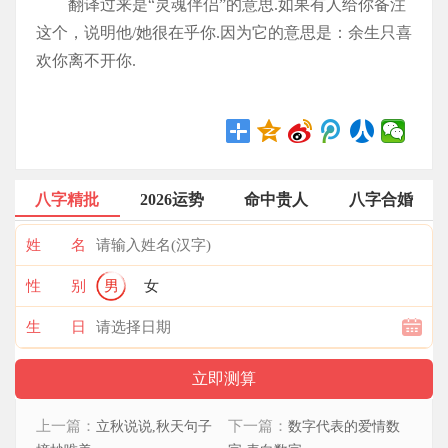
翻译过来是“灵魂伴侣”的意思.如果有人给你备注
这个，说明他/她很在乎你.因为它的意思是：余生只喜
欢你离不开你.
八字精批
2026运势
命中贵人
八字合婚
姓 名
性 别
男
女
生 日
上一篇：
下一篇：
立秋说说,秋天句子
数字代表的爱情数