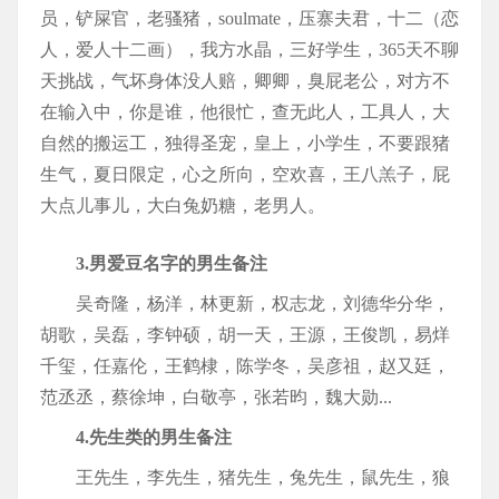
员，铲屎官，老骚猪，soulmate，压寨夫君，十二（恋
人，爱人十二画），我方水晶，三好学生，365天不聊
天挑战，气坏身体没人赔，卿卿，臭屁老公，对方不
在输入中，你是谁，他很忙，查无此人，工具人，大
自然的搬运工，独得圣宠，皇上，小学生，不要跟猪
生气，夏日限定，心之所向，空欢喜，王八羔子，屁
大点儿事儿，大白兔奶糖，老男人。
3.男爱豆名字的男生备注
吴奇隆，杨洋，林更新，权志龙，刘德华分华，
胡歌，吴磊，李钟硕，胡一天，王源，王俊凯，易烊
千玺，任嘉伦，王鹤棣，陈学冬，吴彦祖，赵又廷，
范丞丞，蔡徐坤，白敬亭，张若昀，魏大勋...
4.先生类的男生备注
王先生，李先生，猪先生，兔先生，鼠先生，狼