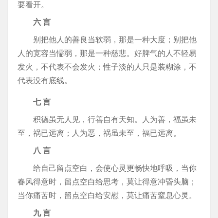
要看开。
六 言
别把他人的善良当软弱，那是一种大度；别把他
人的宽容当懦弱，那是一种慈悲。好脾气的人不轻易
发火，不代表不会发火；性子淡的人只是装糊涂，不
代表没有底线。
七 言
积德虽无人见，行善自有天知。人为善，福虽未
至，祸已远离；人为恶，祸虽未至，福已远离。
八 言
给自己留点空白，会使心灵更畅快地呼吸，当你
春风得意时，留点空白给思考，莫让得意冲昏头脑；
当你痛苦时，留点空白给安慰，莫让痛苦窒息心灵。
九 言