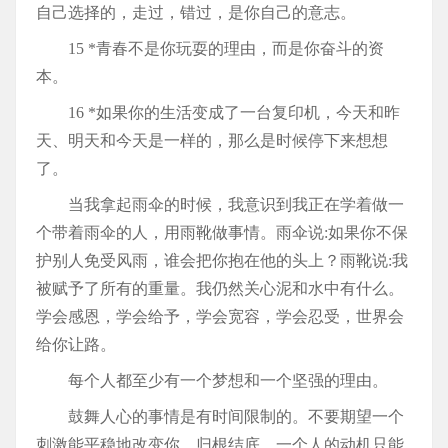
自己选择的，走过，错过，是你自己的意志。
15 *青春不是你玩耍的理由，而是你奋斗的资
本。
16 *如果你的生活变成了一台复印机，今天和昨
天、明天和今天是一样的，那么是时候停下来想想
了。
当我拿起雨伞的时候，我意识到我正在学着做一
个带着雨伞的人，用雨靴做事情。雨伞说:如果你不保
护别人免受风雨，谁会把你抱在他的头上？雨靴说:我
被赋予了所有的重量。我仍然关心泥和水中有什么。
学会感恩，学会给予，学会宽容，学会忍受，世界会
给你让路。
每个人都至少有一个梦想和一个坚强的理由。
鼓舞人心的事情是有时间限制的。不要期望一个
刺激能平稳地改变你，归根结底，一个人的动机只能