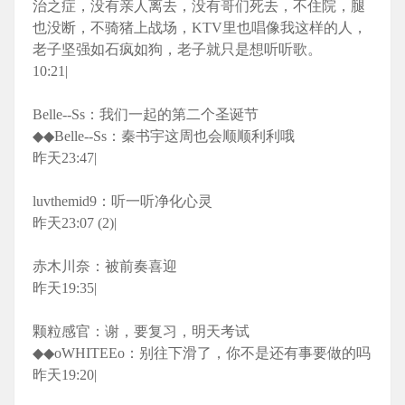
治之症，没有亲人离去，没有哥们死去，不住院，腿
也没断，不骑猪上战场，KTV里也唱像我这样的人，
老子坚强如石疯如狗，老子就只是想听听歌。
10:21|
Belle--Ss：我们一起的第二个圣诞节
◆◆Belle--Ss：秦书宇这周也会顺顺利利哦
昨天23:47|
luvthemid9：听一听净化心灵
昨天23:07 (2)|
赤木川奈：被前奏喜迎
昨天19:35|
颗粒感官：谢，要复习，明天考试
◆◆oWHITEEo：别往下滑了，你不是还有事要做的吗
昨天19:20|