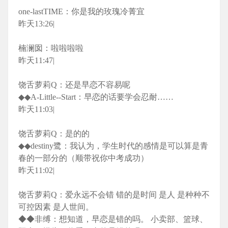
one-lastTIME：你是我的玫瑰冷菁宜
昨天13:26|
楠澜囡：啦啦啦啦
昨天11:47|
饶舌萝莉Q：还是早恋不容易呢
◆◆A-Little--Start：早恋的话要学会忍耐……
昨天11:03|
饶舌萝莉Q：是的的
◆◆destiny鹭：我认为，学生时代的感情是可以算是青
春的一部分的（顺带祝你中考成功）
昨天11:02|
饶舌萝莉Q：爱永远不会错 错的是时间 是人 是种种不
可控因素 是人世间。
◆◆非缚：想知道，早恋是错的吗。 小卖部、篮球、