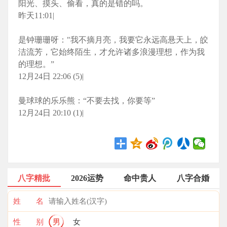
阳光、摸头、偷看，真的是错的吗。
昨天11:01|
是钟珊珊呀："我不摘月亮，我要它永远高悬天上，皎
洁流芳，它始终陌生，才允许诸多浪漫理想，作为我
的理想。”
12月24日 22:06 (5)|
曼球球的乐乐熊：“不要去找，你要等”
12月24日 20:10 (1)|
八字精批
2026运势
命中贵人
八字合婚
姓 名
性 别
男
女