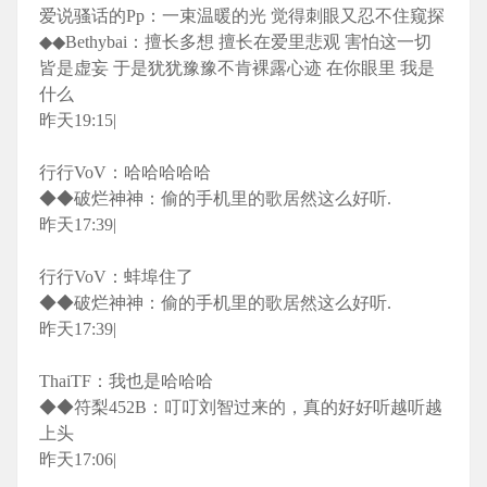
爱说骚话的Pp：一束温暖的光 觉得刺眼又忍不住窥探
◆◆Bethybai：擅长多想 擅长在爱里悲观 害怕这一切
皆是虚妄 于是犹犹豫豫不肯裸露心迹 在你眼里 我是
什么
昨天19:15|
行行VoV：哈哈哈哈哈
◆◆破烂神神：偷的手机里的歌居然这么好听.
昨天17:39|
行行VoV：蚌埠住了
◆◆破烂神神：偷的手机里的歌居然这么好听.
昨天17:39|
ThaiTF：我也是哈哈哈
◆◆符梨452B：叮叮刘智过来的，真的好好听越听越
上头
昨天17:06|