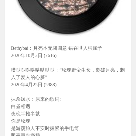
Bethybai：月亮本无团圆意 错在世人强赋予
2020年10月2日 (7616)|
噗哒哒哒哒哒哒哒哒：“玫瑰野蛮生长，刺破月亮，刺
入了爱人的心脏”
2020年4月25日 (5988)|
抹杀碳水：原来的歌词:
白昼相遇
夜晚半推半就
你是玫瑰
是游荡旅人不安时握紧的手电筒
照亮再刺痛我