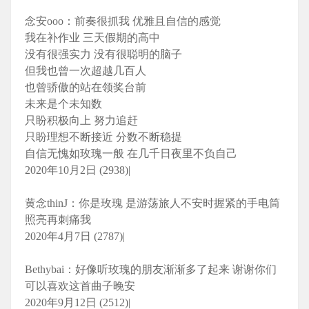
念安ooo：前奏很抓我 优雅且自信的感觉
我在补作业 三天假期的高中
没有很强实力 没有很聪明的脑子
但我也曾一次超越几百人
也曾骄傲的站在领奖台前
未来是个未知数
只盼积极向上 努力追赶
只盼理想不断接近 分数不断稳提
自信无愧如玫瑰一般 在几千日夜里不负自己
2020年10月2日 (2938)|
黄念thinJ：你是玫瑰 是游荡旅人不安时握紧的手电筒
照亮再刺痛我
2020年4月7日 (2787)|
Bethybai：好像听玫瑰的朋友渐渐多了起来 谢谢你们
可以喜欢这首曲子晚安
2020年9月12日 (2512)|