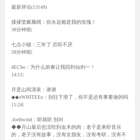
最新评论(13149)
揉揉莹酱脑阔：你永远都是我的玫瑰！
38分钟前|
七点小猫：三年了 百听不厌
58分钟前|
4ECho：为什么前奏让我回到仙剑一！
14:11|
月是山间清泉：谢谢
◆◆oWHITEEo：别往下滑了，你不是还有事要做的吗
11:24|
-forthwind：听就听 别叫
◆◆月山最后也没吃到金木的肉：老子是来听音乐
的，老子没有故事，没有女朋友，没有考研，没有不