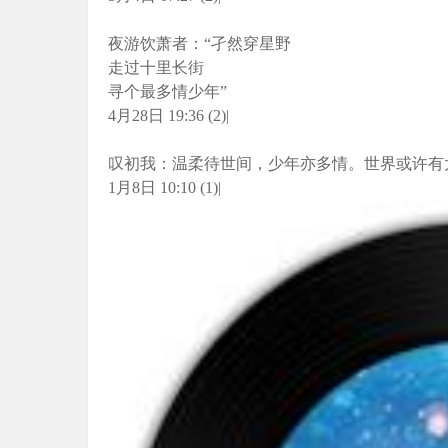
夜游饮萧者：“孑然穿星野
走过十里长街
寻个最多情少年”
4月28日 19:36 (2)|
叹初我：温柔待世间，少年亦多情。世界或许有
1月8日 10:10 (1)|