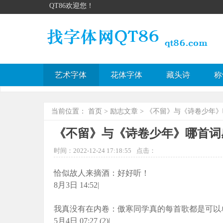
QT86欢迎您！
艺术字体
花体字体
藏头诗
称
当前位置：
首页
>
励志文章
> 《不留》与《诗卷少年
《不留》与《诗卷少年》哪首词
时间：2022-12-24 17:18:55
点击：
恰似故人来摘酒：好好听！
8月3日 14:52|
我真没有在内卷：傲寒同学真的每首歌都是可以
5月4日 07:27 (2)|