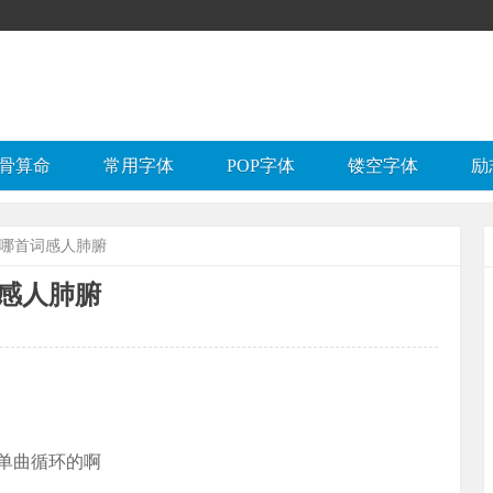
骨算命
常用字体
POP字体
镂空字体
励
》哪首词感人肺腑
感人肺腑
单曲循环的啊