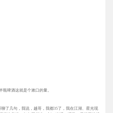
半瓶啤酒这就是个漱口的量。
越哥聊了几句，我说，越哥，我都35了，我在江湖、星光现