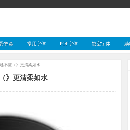
骨算命
常用字体
POP字体
镂空字体
励
来越不懂（》更清柔如水
（》更清柔如水