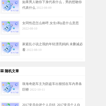
如果男人吻你下身代表什么，男的想吻你
代表什么
2022-08-09
女同性恋怎么称呼,女生t和p是什么意思
2022-08-10
家庭乱小说之我的年轻漂亮妈妈 未删减必
看
2022-08-10
随机文章
珠海奇葩车主为防盗车出狠招在车内养条
巨蟒
2022-10-11
2017党员自评个人总结_2017党员个人自