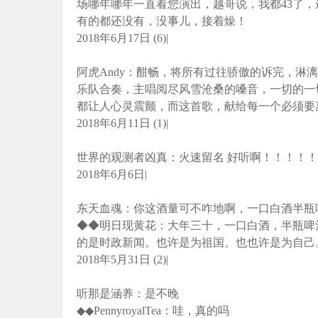
场哪年哪年一直看您演出，越哥说，我都43了
有的都还没有，没事儿，接着燥！
2018年6月17日 (6)|
阿虎Andy：酣畅，将所有过往骄傲的诉完，淋
乐队合奏，主唱阅尽风雪沧桑的嗓音，一切的一
都让人心灵震颤，而这首歌，献给每一个必须要
2018年6月11日 (1)|
世界的观测者凶真：火速留名 好听啊！！！！！
2018年6月6日|
东天血魂：你这酒量可不咋地啊，一口白酒半瓶
◆◆明日现黄花：大年三十，一口白酒，半瓶啤
的是时政新闻。也许是为祖国。也也许是为自己
2018年5月31日 (2)|
听那是涵养：是不晚
◆◆PennyroyalTea：哇，真的吗