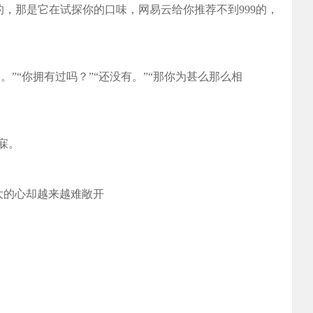
推荐999+的，那是它在试探你的口味，网易云给你推荐不到999的，
。”“你拥有过吗？”“还没有。”“那你为甚么那么相
寐。
长大的心却越来越难敞开
。