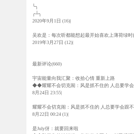
╰╮
╭┴╮
2020年9月1日 (16)|
吴欢是：每次听都能想起最开始喜欢上薄荷绿时的
2019年3月27日 (12)|
最新评论(660)
宇宙能量向我汇聚：收拾心情 重新上路
◆◆耀耀不会切克闹：风是抓不住的 人总要学
8月24日 23:55|
耀耀不会切克闹：风是抓不住的 人总要学会跟
8月22日 00:24 (1)|
是July伢：就要回来啦