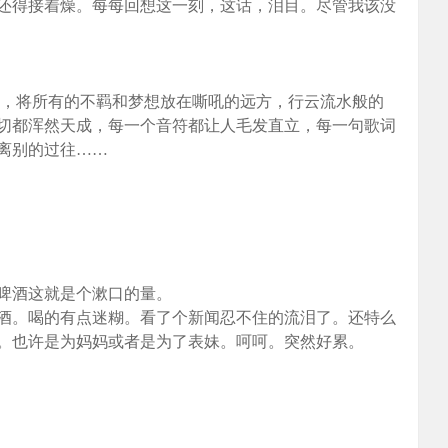
，还得接着燥。每每回想这一刻，这话，泪目。尽管我该没
漓，将所有的不羁和梦想放在嘶吼的远方，行云流水般的
切都浑然天成，每一个音符都让人毛发直立，每一句歌词
离别的过往……
啤酒这就是个漱口的量。
酒。喝的有点迷糊。看了个新闻忍不住的流泪了。还特么
。也许是为妈妈或者是为了表妹。呵呵。突然好累。