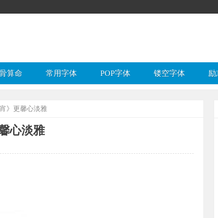
骨算命
常用字体
POP字体
镂空字体
励
今宵》更馨心淡雅
馨心淡雅