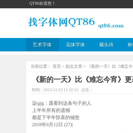
QT86欢迎您！
艺术字体
花体字体
藏头诗
称
当前位置：
首页
>
励志文章
> 《新的一天》比《难忘
《新的一天》比《难忘今宵》更
时间：2022-12-23 11:32:12
点击：
柒qjjg：愿看到这条句子的人
上半年所有的遗憾
都是下半年惊喜的铺垫
2018年6月12日 (27)|