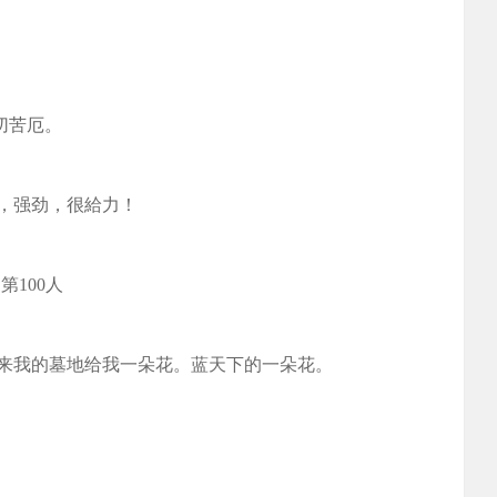
切苦厄。
合，强劲，很給力！
100人
来我的墓地给我一朵花。蓝天下的一朵花。