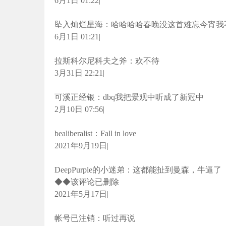
6月1日 01:22|
坠入灿烂星海：哈哈哈哈春晚没这首难忘今宵我
6月1日 01:21|
拉斯科尔尼科夫之斧：欢不待
3月31日 22:21|
可溪正经银：dbq我把景观中听成了新冠中
2月10日 07:56|
bealiberalist：Fall in love
2021年9月19日|
DeepPurple的小迷弟：这都能扯到曼森，牛逼了
◆◆该评论已删除
2021年5月17日|
帐号已注销：听过再说