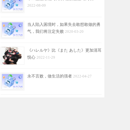
2022-08-09
当人陷入困境时，如果失去敢想敢做的勇
气，我们将注定失败
2020-03-20
《ハレルヤ》比《また あした》更加清耳
悦心
2022-11-29
永不言败，做生活的强者
2022-04-27