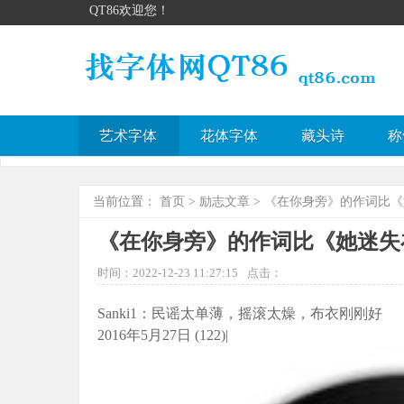
QT86欢迎您！
艺术字体
花体字体
藏头诗
称
当前位置：
首页
>
励志文章
> 《在你身旁》的作词比
《在你身旁》的作词比《她迷失
时间：2022-12-23 11:27:15
点击：
Sanki1：民谣太单薄，摇滚太燥，布衣刚刚好
2016年5月27日 (122)|