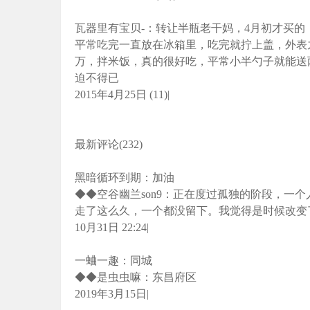
瓦器里有宝贝-：转让半瓶老干妈，4月初才买
平常吃完一直放在冰箱里，吃完就拧上盖，外表九
万，拌米饭，真的很好吃，平常小半勺子就能送
迫不得已
2015年4月25日 (11)|
最新评论(232)
黑暗循环到期：加油
◆◆空谷幽兰son9：正在度过孤独的阶段，一
走了这么久，一个都没留下。我觉得是时候改变
10月31日 22:24|
一蛐一趣：同城
◆◆是虫虫嘛：东昌府区
2019年3月15日|