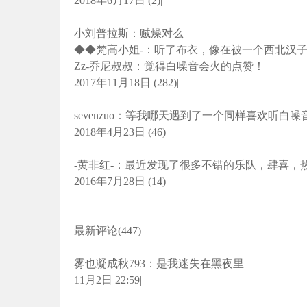
2018年6月17日 (2)|
小刘普拉斯：贼燥对么
◆◆梵高小姐-：听了布衣，像在被一个西北汉
Zz-乔尼叔叔：觉得白噪音会火的点赞！
2017年11月18日 (282)|
sevenzuo：等我哪天遇到了一个同样喜欢听
2018年4月23日 (46)|
-黄非红-：最近发现了很多不错的乐队，肆喜，
2016年7月28日 (14)|
最新评论(447)
雾也凝成秋793：是我迷失在黑夜里
11月2日 22:59|