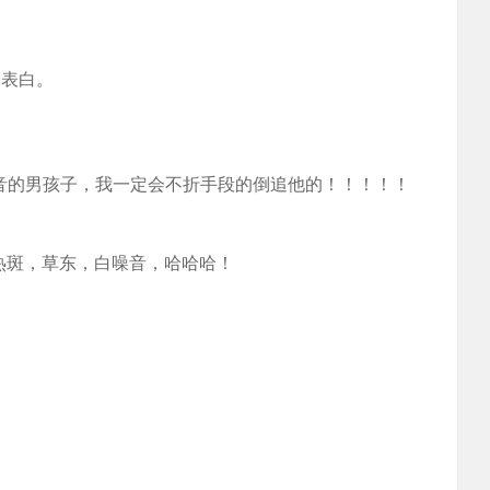
子表白。
白噪音的男孩子，我一定会不折手段的倒追他的！！！！！
热斑，草东，白噪音，哈哈哈！