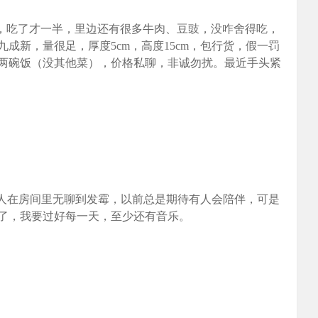
的，吃了才一半，里边还有很多牛肉、豆豉，没咋舍得吃，
成新，量很足，厚度5cm，高度15cm，包行货，假一罚
两碗饭（没其他菜），价格私聊，非诚勿扰。最近手头紧
个人在房间里无聊到发霉，以前总是期待有人会陪伴，可是
了，我要过好每一天，至少还有音乐。