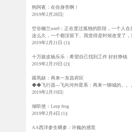
狗阿夜：在你身旁啊！
2019年2月28日|
空谷幽兰son9：正在度过孤独的阶段，一个人
这么久，一个都没留下。我觉得是时候改变了，
2019年2月21日 (1)|
十万嬉皮杨乐乐：希望自己找到工作 好好挣钱
2019年2月19日 (2)|
羅馬錶：再来一东昌府区
◆◆飞行器---飞向河外星系：再来一聊城的。。
2019年2月19日|
倾听使：Leep frog
2019年2月4日 (1)|
AA西洋参生晒参：许巍的感觉