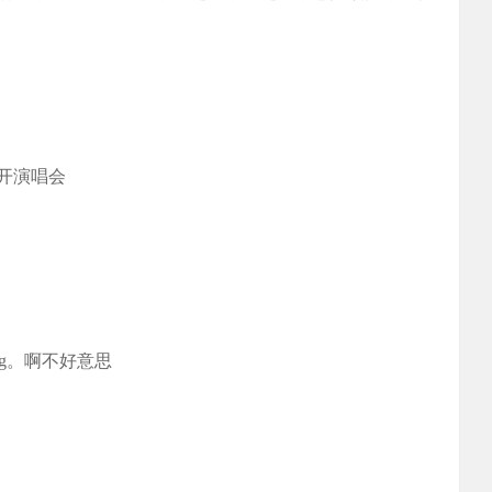
岛开演唱会
 frog。啊不好意思