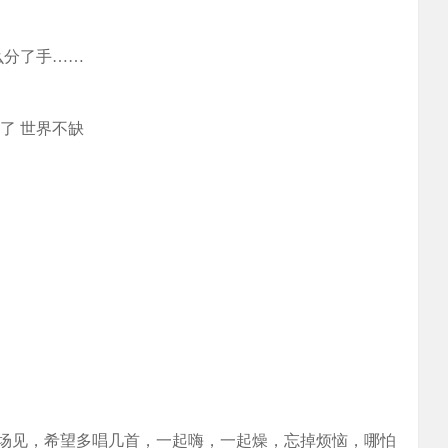
特么分了手……
了 世界不缺
场见，希望多唱几首，一起嗨，一起燥，忘掉烦恼，哪怕