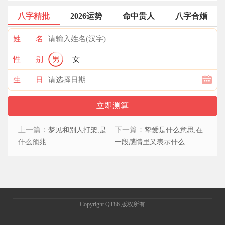
八字精批
2026运势
命中贵人
八字合婚
姓 名
性 别
男
女
生 日
上一篇：
下一篇：
梦见和别人打架,是
挚爱是什么意思,在
什么预兆
一段感情里又表示什么
Copyright QT86 版权所有