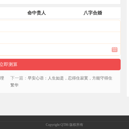
命中贵人
八字合婚
下一篇：
理
早安心语：人生如是，忍得住寂寞，方能守得住
繁华
Copyright QT86 版权所有