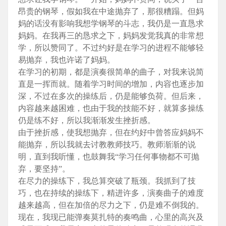
昂贵的钢琴，假如我在中途抛弃了，那很糟蹋。但妈
妈的话没有影响我想学钢琴的斗志，我仍是一直恳求
妈妈。在我再三的恳求之下，妈妈发觉我真的非常想
学，所以赞同了。不过约好是在学习的进程不能够轻
易抛弃，我也许诺了妈妈。
在学习的初期，都是演奏很简单的曲子，对我来说简
直是一挥而就。随着学习时间的增加，内容也逐步加
深，不过在多次的操练后，仍是能够负荷。但后来，
内容越来越困难，也由于我的技能不好，就算多操练
仍是练不好，所以我渐渐发生挫折感。
由于挫折感，使我想抛弃，但在约好中曾答应妈妈不
能抛弃，所以我就去讨教教师技巧。教师渐渐的说
明，直到我听懂，也鼓舞我“学习任何事物都不可抛
弃，要坚持”。
在尽力的操练下，我总算突破了瓶颈。我抓到了技
巧，也在持续的操练下，精进许多，演奏曲子的难度
越来越高，但在加倍的尽力之下，仍是难不倒我的。
现在，我现已能弹奏莫扎特的奏鸣曲，心里的高兴及