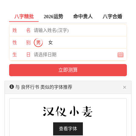
八字精批
2026运势
命中贵人
八字合婚
姓 名
性 别
男
女
生 日
×
与 良怀行书 类似的字体推荐
查看字体