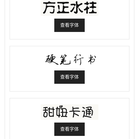
查看字体
查看字体
查看字体