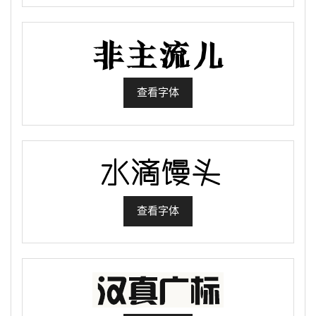
查看字体
查看字体