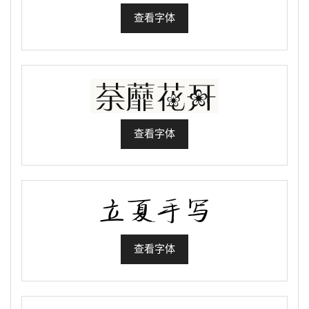
查看字体
查看字体
查看字体