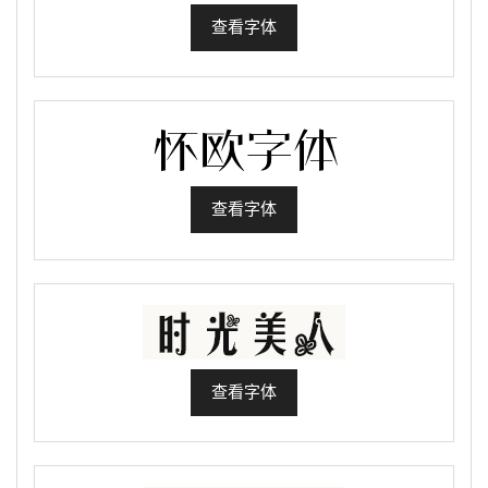
查看字体
查看字体
查看字体