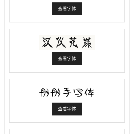
查看字体
查看字体
查看字体