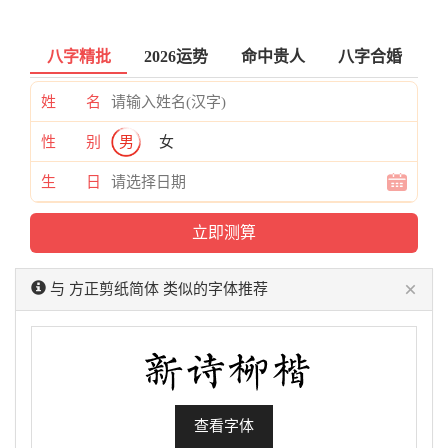
八字精批
2026运势
命中贵人
八字合婚
姓 名
性 别
男
女
生 日
×
与 方正剪纸简体 类似的字体推荐
查看字体