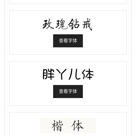
查看字体
查看字体