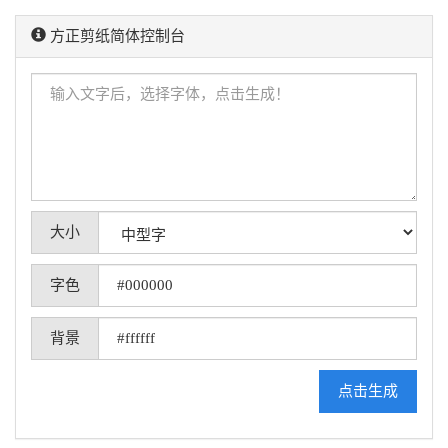
方正剪纸简体控制台
大小
字色
背景
点击生成