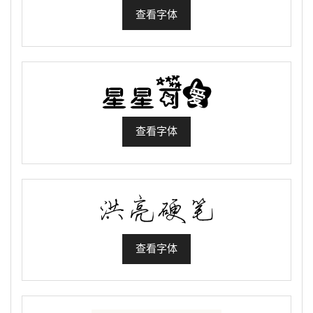
查看字体
查看字体
查看字体