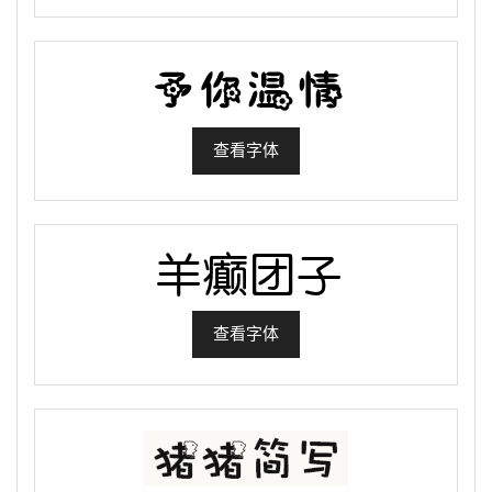
查看字体
查看字体