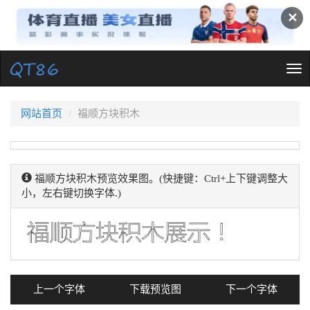
✕
Tog
nav
网站首页
福顺方块积木
福顺方块积木预览效果图。(快捷键：Ctrl+上下键调整大
小，左右键切换字体.)
上一个字体
下载预览图
下一个字体