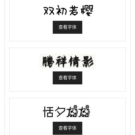
查看字体
查看字体
查看字体