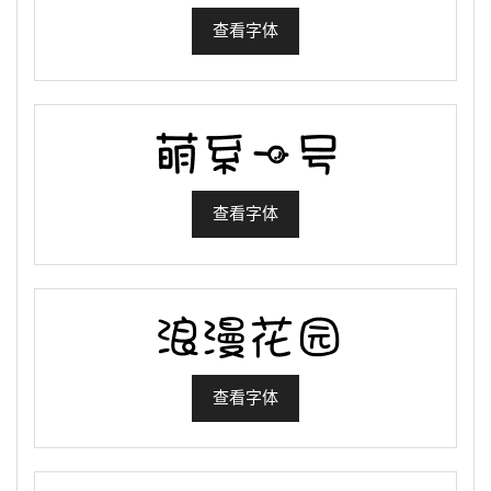
查看字体
查看字体
查看字体