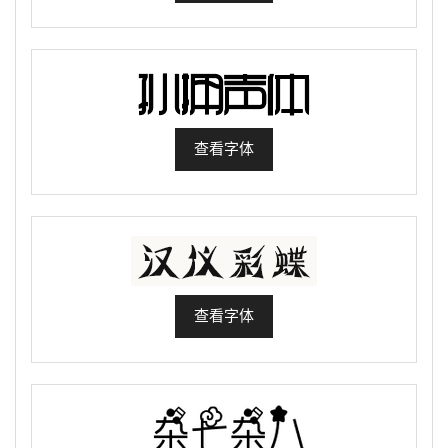
查看字体
查看字体