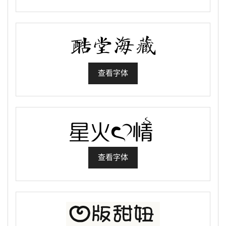
查看字体
查看字体