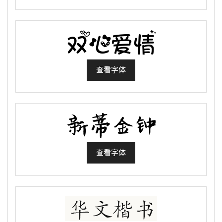
查看字体
查看字体