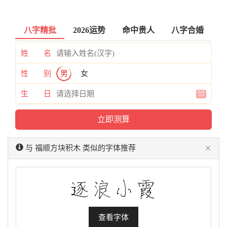
八字精批
2026运势
命中贵人
八字合婚
姓 名
性 别
男
女
生 日
×
与 福顺方块积木 类似的字体推荐
查看字体