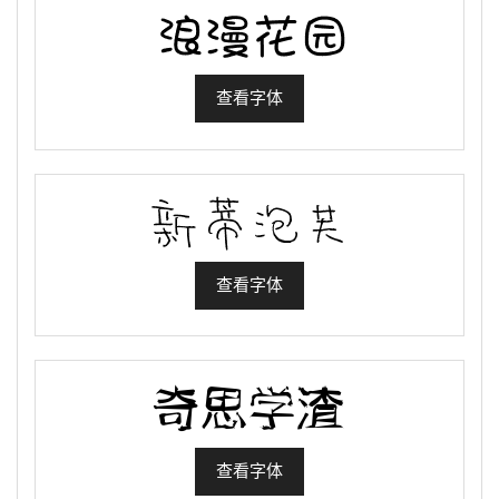
查看字体
查看字体
查看字体