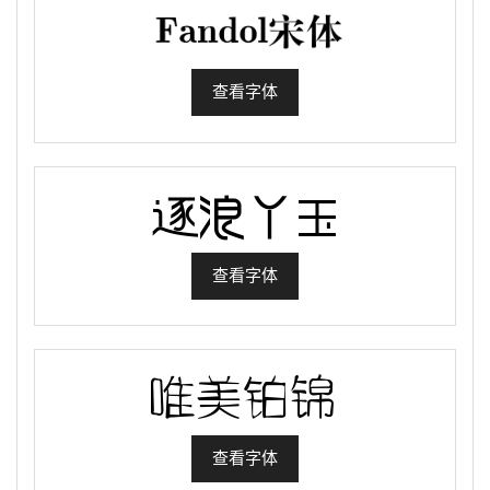
查看字体
查看字体
查看字体