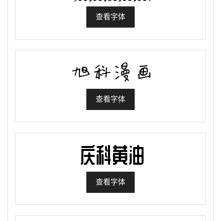
查看字体
查看字体
查看字体