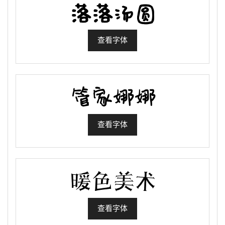
查看字体
查看字体
查看字体