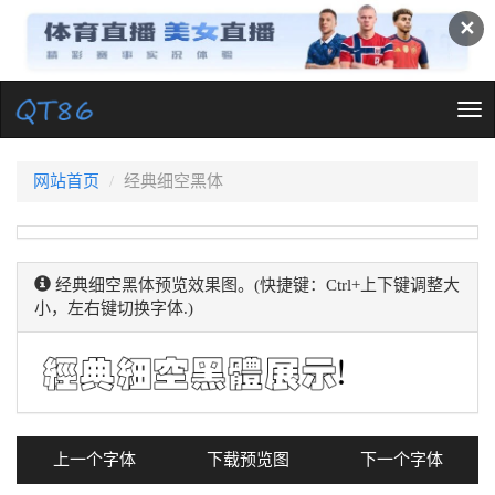
✕
Tog
nav
网站首页
经典细空黑体
经典细空黑体预览效果图。(快捷键：Ctrl+上下键调整大
小，左右键切换字体.)
上一个字体
下载预览图
下一个字体