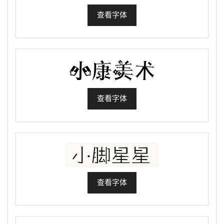
查看字体
查看字体
查看字体