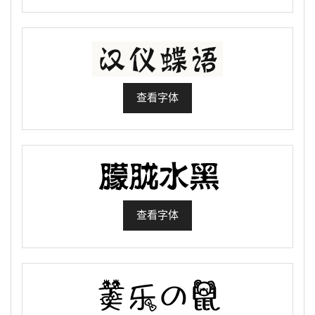
查看字体
查看字体